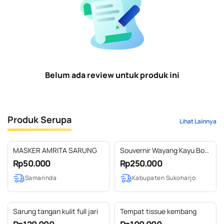
Belum ada review untuk produk ini
Produk Serupa
Lihat Lainnya
MASKER AMRITA SARUNG
Souvernir Wayang Kayu Box
Akrilik
Rp50.000
Rp250.000
Samarinda
Kabupaten Sukoharjo
Sarung tangan kulit full jari
Tempat tissue kembang