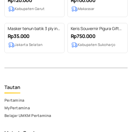
Rp120.000
Rp100.000
Kabupaten Garut
Makassar
Masker tenun batik 3 ply in
Keris Souvernir Pigura Gift
pillow box
Box
Rp35.000
Rp750.000
Jakarta Selatan
Kabupaten Sukoharjo
Tautan
Pertamina
MyPertamina
Belajar UMKM Pertamina