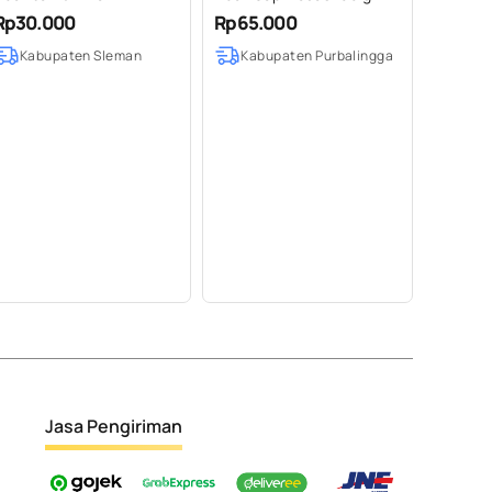
(Standing Pouch)
Rp30.000
Rp65.000
Kabupaten Sleman
Kabupaten Purbalingga
Jasa Pengiriman