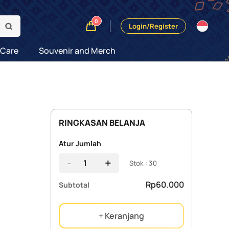
0
Login/Register
 Care
Souvenir and Merch
RINGKASAN BELANJA
Atur Jumlah
-
+
Stok : 30
Rp60.000
Subtotal
+ Keranjang