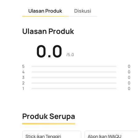
Ulasan Produk
Diskusi
Ulasan Produk
0.0
/5.0
0
5
0
4
0
3
0
2
0
1
Produk Serupa
Stick ikan Tenggiri
Abon Ikan IWAQU