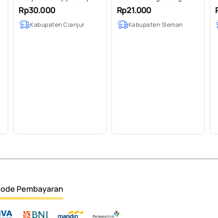
Fish Ikan Nila Tepung
Rp30.000
Rp21.000
Original Crispy Enak Begizi
Kabupaten Cianjur
Kabupaten Sleman
ode Pembayaran