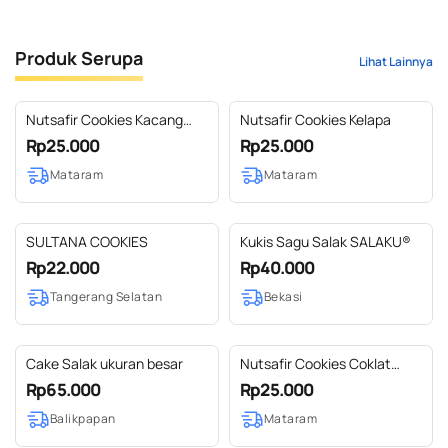
Produk Serupa
Lihat Lainnya
Nutsafir Cookies Kacang
Nutsafir Cookies Kelapa
Merah
Rp25.000
Rp25.000
Mataram
Mataram
SULTANA COOKIES
Kukis Sagu Salak SALAKU®️
Rp22.000
Rp40.000
Tangerang Selatan
Bekasi
Cake Salak ukuran besar
Nutsafir Cookies Coklat
Almond
Rp65.000
Rp25.000
Balikpapan
Mataram