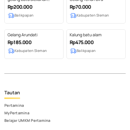
kalimantan
Rp200.000
Rp70.000
Balikpapan
Kabupaten Sleman
Gelang Arundati
Kalung batu alam
Rp185.000
Rp475.000
Kabupaten Sleman
Balikpapan
Tautan
Pertamina
MyPertamina
Belajar UMKM Pertamina