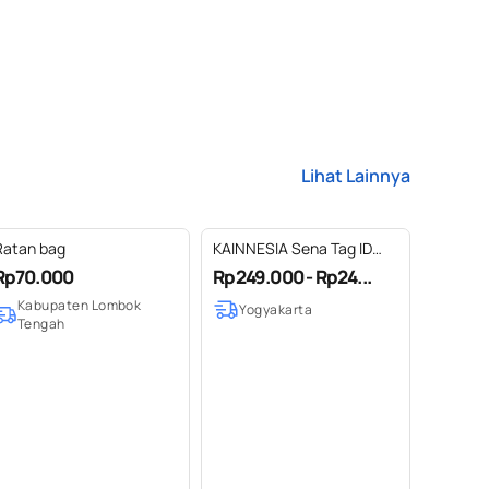
Lihat Lainnya
Ratan bag
KAINNESIA Sena Tag ID
Card Holder Single - Tenun
Rp70.000
Rp249.000 - Rp24...
Kulit Sapi Asli
Kabupaten Lombok
Yogyakarta
Tengah