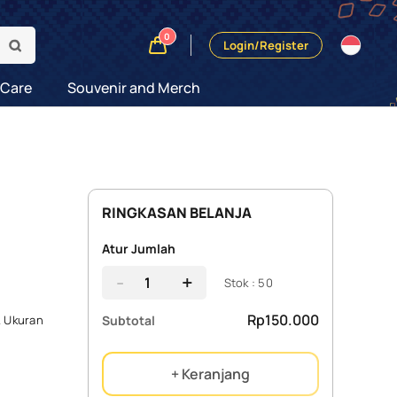
0
Login/Register
 Care
Souvenir and Merch
RINGKASAN BELANJA
Atur Jumlah
-
+
Stok : 50
Rp150.000
Subtotal
. Ukuran
+ Keranjang