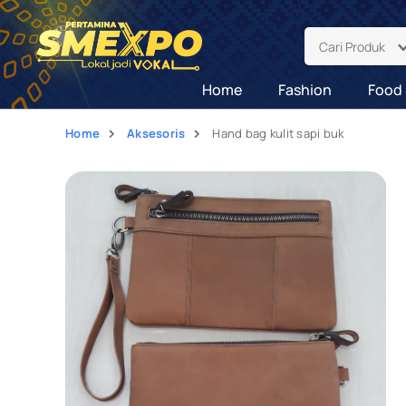
Cari Produk
Home
Fashion
Food 
Home
Aksesoris
Hand bag kulit sapi buk